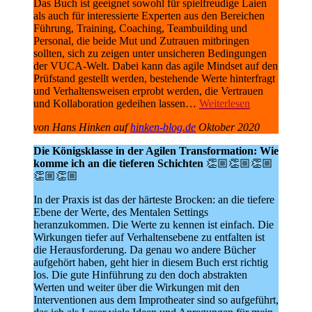
Das Buch ist geeignet sowohl für spielfreudige Laien
als auch für interessierte Experten aus den Bereichen
Führung, Training, Coaching, Teambuilding und
Personal, die beide Mut und Zutrauen mitbringen
sollten, sich zu zeigen unter unsicheren Bedingungen
der VUCA-Welt. Dabei kann das agile Mindset auf den
Prüfstand gestellt werden, bestehende Werte hinterfragt
und Verhaltensweisen erprobt werden, die Vertrauen
und Kollaboration gedeihen lassen…
Weiterlesen
von Hans Hinken auf
hinken-blog.de
Oktober 2020
Die Königsklasse in der Agilen Transformation: Wie
komme ich an die tieferen Schichten
👏🏼👏🏼👏🏼
👏🏼👏🏼
In der Praxis ist das der härteste Brocken: an die tiefere
Ebene der Werte, des Mentalen Settings
heranzukommen. Die Werte zu kennen ist einfach. Die
Wirkungen tiefer auf Verhaltensebene zu entfalten ist
die Herausforderung. Da genau wo andere Bücher
aufgehört haben, geht hier in diesem Buch erst richtig
los. Die gute Hinführung zu den doch abstrakten
Werten und weiter über die Wirkungen mit den
Interventionen aus dem Improtheater sind so aufgeführt,