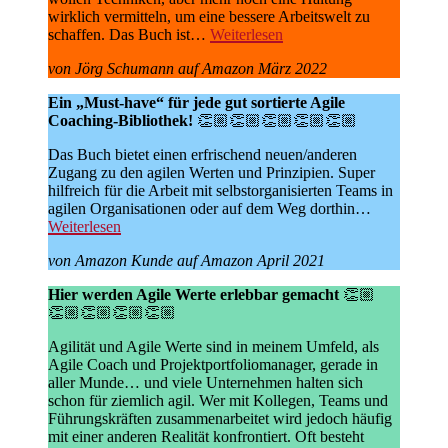
wirklich vermitteln, um eine bessere Arbeitswelt zu
schaffen. Das Buch ist…
Weiterlesen
von Jörg Schumann auf Amazon März 2022
Ein „Must-have“ für jede gut sortierte Agile
Coaching-Bibliothek!
👏🏼👏🏼👏🏼👏🏼👏🏼
Das Buch bietet einen erfrischend neuen/anderen
Zugang zu den agilen Werten und Prinzipien. Super
hilfreich für die Arbeit mit selbstorganisierten Teams in
agilen Organisationen oder auf dem Weg dorthin…
Weiterlesen
von Amazon Kunde auf Amazon April 2021
Hier werden Agile Werte erlebbar gemacht
👏🏼
👏🏼👏🏼👏🏼👏🏼
Agilität und Agile Werte sind in meinem Umfeld, als
Agile Coach und Projektportfoliomanager, gerade in
aller Munde… und viele Unternehmen halten sich
schon für ziemlich agil. Wer mit Kollegen, Teams und
Führungskräften zusammenarbeitet wird jedoch häufig
mit einer anderen Realität konfrontiert. Oft besteht