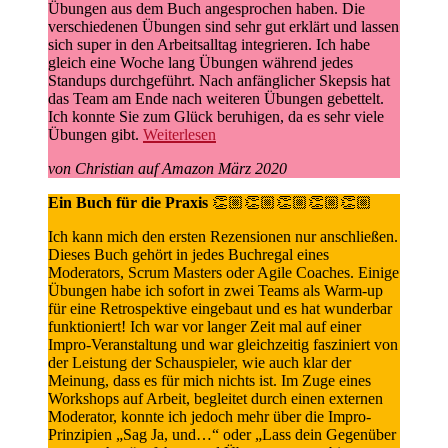
Übungen aus dem Buch angesprochen haben. Die
verschiedenen Übungen sind sehr gut erklärt und lassen
sich super in den Arbeitsalltag integrieren. Ich habe
gleich eine Woche lang Übungen während jedes
Standups durchgeführt. Nach anfänglicher Skepsis hat
das Team am Ende nach weiteren Übungen gebettelt.
Ich konnte Sie zum Glück beruhigen, da es sehr viele
Übungen gibt.
Weiterlesen
von Christian auf Amazon März 2020
Ein Buch für die Praxis
👏🏼👏🏼👏🏼👏🏼👏🏼
Ich kann mich den ersten Rezensionen nur anschließen.
Dieses Buch gehört in jedes Buchregal eines
Moderators, Scrum Masters oder Agile Coaches. Einige
Übungen habe ich sofort in zwei Teams als Warm-up
für eine Retrospektive eingebaut und es hat wunderbar
funktioniert! Ich war vor langer Zeit mal auf einer
Impro-Veranstaltung und war gleichzeitig fasziniert von
der Leistung der Schauspieler, wie auch klar der
Meinung, dass es für mich nichts ist. Im Zuge eines
Workshops auf Arbeit, begleitet durch einen externen
Moderator, konnte ich jedoch mehr über die Impro-
Prinzipien „Sag Ja, und…“ oder „Lass dein Gegenüber