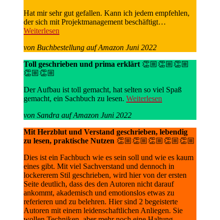
Hat mir sehr gut gefallen. Kann ich jedem empfehlen,
der sich mit Projektmanagement beschäftigt…
Weiterlesen
von Buchbestellung auf Amazon Juni 2022
Toll geschrieben und prima erklärt
👏🏼👏🏼👏🏼
👏🏼👏🏼
Der Aufbau ist toll gemacht, hat selten so viel Spaß
gemacht, ein Sachbuch zu lesen.
Weiterlesen
von Sandra auf Amazon Juni 2022
Mit Herzblut und Verstand geschrieben, lebendig
zu lesen, praktische Nutzen
👏🏼👏🏼👏🏼👏🏼👏🏼
Dies ist ein Fachbuch wie es sein soll und wie es kaum
eines gibt. Mit viel Sachverstand und dennoch in
lockererem Stil geschrieben, wird hier von der ersten
Seite deutlich, dass des den Autoren nicht darauf
ankommt, akademisch und emotionslos etwas zu
referieren und zu belehren. Hier sind 2 begeisterte
Autoren mit einem leidenschaftlichen Anliegen. Sie
wollen Techniken, aber mehr noch eine Haltung