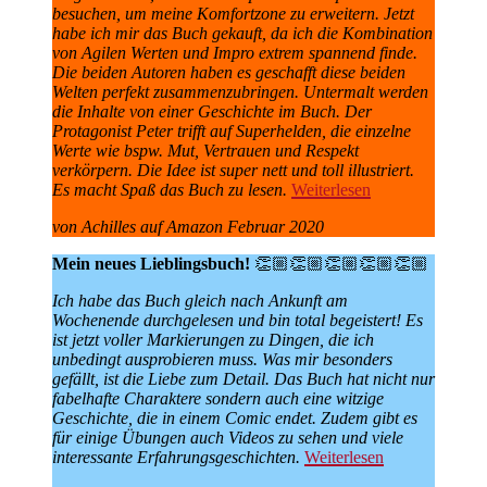
besuchen, um meine Komfortzone zu erweitern. Jetzt
habe ich mir das Buch gekauft, da ich die Kombination
von Agilen Werten und Impro extrem spannend finde.
Die beiden Autoren haben es geschafft diese beiden
Welten perfekt zusammenzubringen. Untermalt werden
die Inhalte von einer Geschichte im Buch. Der
Protagonist Peter trifft auf Superhelden, die einzelne
Werte wie bspw. Mut, Vertrauen und Respekt
verkörpern. Die Idee ist super nett und toll illustriert.
Es macht Spaß das Buch zu lesen.
Weiterlesen
von Achilles auf Amazon Februar 2020
Mein neues Lieblingsbuch!
👏🏼👏🏼👏🏼👏🏼👏🏼
Ich habe das Buch gleich nach Ankunft am
Wochenende durchgelesen und bin total begeistert! Es
ist jetzt voller Markierungen zu Dingen, die ich
unbedingt ausprobieren muss. Was mir besonders
gefällt, ist die Liebe zum Detail. Das Buch hat nicht nur
fabelhafte Charaktere sondern auch eine witzige
Geschichte, die in einem Comic endet. Zudem gibt es
für einige Übungen auch Videos zu sehen und viele
interessante Erfahrungsgeschichten.
Weiterlesen