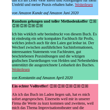
das ich als Leser viele Ideen und Anregungen für mein
Umfeld und meine Praxis erhalten habe.
Weiterlesen
von Amazon Kunde auf Amazon Juni 2020
Rundum gelungen und toller Methodenkoffer
👏🏼
👏🏼👏🏼👏🏼👏🏼
Ich bin wirklich sehr beeindruckt von diesem Buch. Es
ist eindeutig ein sehr kompaktes Fachbuch für Profis,
welches jedoch auch für den Laien gut lesbar ist. Der
Wechsel zwischen ausführlichen Sachinformationen,
interessanten Statements von Fachleuten, gut
beschriebenen Praxisübungen und die witzigen
grafischen Darstellungen von Helden und Nebenhelden
unterstützt die ausgezeichnete Lesbarkeit des Buches.
Weiterlesen
von Konstantin auf Amazon April 2020
Ein echter Volltreffer!
👏🏼👏🏼👏🏼👏🏼👏🏼
Als ich das Buch im Laden liegen sah, hat es mich
sofort angesprochen. Einerseits weil mir in unserer
Firma die Werte zu kurz kommen und zweitens, weil
mich das Thema Improvisationstheater und die