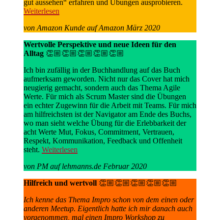
gut aussehen“ erfahren und Übungen ausprobieren.
Weiterlesen
von Amazon Kunde auf Amazon März 2020
Wertvolle Perspektive und neue Ideen für den
Alltag
👏🏼👏🏼👏🏼👏🏼👏🏼
Ich bin zufällig in der Buchhandlung auf das Buch
aufmerksam geworden. Nicht nur das Cover hat mich
neugierig gemacht, sondern auch das Thema Agile
Werte. Für mich als Scrum Master sind die Übungen
ein echter Zugewinn für die Arbeit mit Teams. Für mich
am hilfreichsten ist der Navigator am Ende des Buchs,
wo man sieht welche Übung für die Erlebbarkeit der
acht Werte Mut, Fokus, Commitment, Vertrauen,
Respekt, Kommunikation, Feedback und Offenheit
steht.
Weiterlesen
von PM auf lehmanns.de Februar 2020
Hilfreich und wertvoll
👏🏼👏🏼👏🏼👏🏼👏🏼
Ich kenne das Thema Impro schon von dem einen oder
anderen Meetup. Eigentlich hatte ich mir danach auch
vorgenommen, mal einen Impro Workshop zu