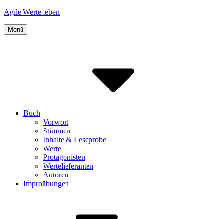
Inhalte
Agile Werte leben
überspringen
Menü
Buch
Vorwort
Stimmen
Inhalte & Leseprobe
Werte
Protagonisten
Wertelieferanten
Autoren
Improübungen