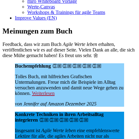
miro Whiteboard Vorlage
Werte-Canvas
Workshops & Trainings für agile Teams
Improve Values (EN)
Meinungen zum Buch
Feedback, dass wir zum Buch
Agile Werte leben
erhalten,
veröffentlichen wir es auf dieser Seite. Vielen Dank an alle, die sich
diese Mühe gemacht haben! Es freut uns sehr. 🌼
Buchempfehlung
👏🏼👏🏼👏🏼👏🏼👏🏼
Tolles Buch, mit hilfreichen Grafischen
Untermalungen. Freue mich die Beispiele im Alltag
versuchen anzuwenden und damit neue Wege gehen zu
können.
Weiterlesen
von Jennifer auf Amazon Dezember 2025
Konkrete Techniken in ihren Arbeitsalltag
integrieren
👏🏼👏🏼👏🏼👏🏼👏🏼
Insgesamt ist
Agile Werte leben
eine empfehlenswerte
Lektüre für alle, die agiles Arbeiten nicht nur als