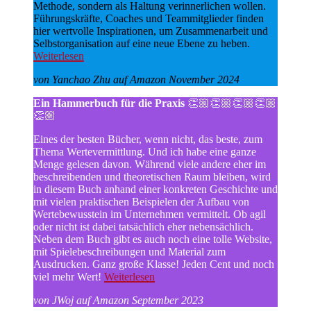
Methode, sondern als Haltung verinnerlichen wollen.
Führungskräfte, Coaches und Teammitglieder finden
hier wertvolle Inspirationen, um Zusammenarbeit und
Selbstorganisation auf eine neue Ebene zu heben.
Weiterlesen
von Yanchao Zhu auf Amazon November 2024
Ein Hammerbuch für die Praxis
👏🏼👏🏼👏🏼👏🏼
👏🏼
Eines der besten Bücher, wenn nicht, das beste, zum
Thema Wertevermittlung. Und ich habe eine ganze
Menge gelesen davon. Während viele andere eher im
beschreibenden und theoretischen Raum bleiben, wird
in diesem Buch anhand einer konkreten Geschichte und
mit vielen praktischen Beispielen der Aufbau von
Wertebewusstein im Unternehmen vermittelt. Ob agil
oder nicht ist dabei tatsächlich eher nebensächlich.
Neben dem Buch gibt es auch noch eine tolle Website,
mit Spielebeschreibungen und Material zum
Ausdrucken. Ganz große Klasse! Jeden Cent und noch
viel mehr Wert!
Weiterlesen
von JWoj auf Amazon September 2023