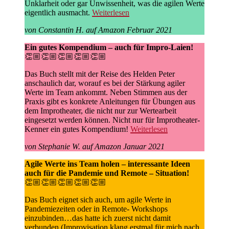
Unklarheit oder gar Unwissenheit, was die agilen Werte
eigentlich ausmacht.
Weiterlesen
von Constantin H. auf Amazon Februar 2021
Ein gutes Kompendium – auch für Impro-Laien!
👏🏼👏🏼👏🏼👏🏼👏🏼
Das Buch stellt mit der Reise des Helden Peter
anschaulich dar, worauf es bei der Stärkung agiler
Werte im Team ankommt. Neben Stimmen aus der
Praxis gibt es konkrete Anleitungen für Übungen aus
dem Improtheater, die nicht nur zur Wertearbeit
eingesetzt werden können. Nicht nur für Improtheater-
Kenner ein gutes Kompendium!
Weiterlesen
von Stephanie W. auf Amazon Januar 2021
Agile Werte ins Team holen – interessante Ideen
auch für die Pandemie und Remote – Situation!
👏🏼👏🏼👏🏼👏🏼👏🏼
Das Buch eignet sich auch, um agile Werte in
Pandemiezeiten oder in Remote- Workshops
einzubinden…das hatte ich zuerst nicht damit
verbunden (Improvisation klang erstmal für mich nach