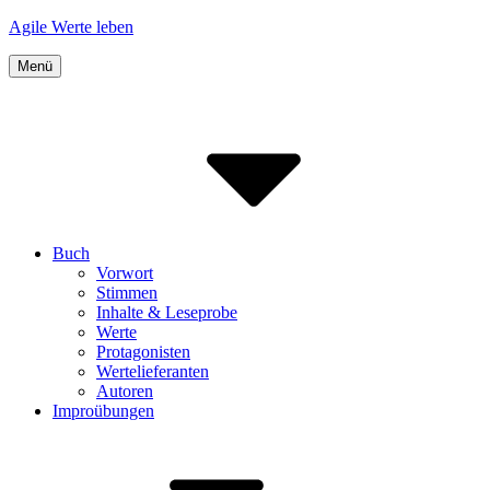
Inhalte
Agile Werte leben
überspringen
Menü
Buch
Vorwort
Stimmen
Inhalte & Leseprobe
Werte
Protagonisten
Wertelieferanten
Autoren
Improübungen